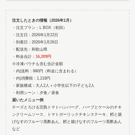
注文したときの情報（2026年1月）
・注文プラン：L BOX（初回）
・注文日：2026年1月22日
・到着日：2026年1月26日
・配送先：和歌山県
・料金合計：
16,209円
※冷凍パウチも含む合計金額
・内)送料：990円（料金に含まれる）
・内)消費税：1,219円
・家族構成：大人2人＋小学生以下の子ども2人
・利用シーン：夕食／昼食
届いたメニュー例
チーズとろける完熟トマトハンバーグ、ハーブとケールのチキ
ンクリームソース、トマトガーリックチキンステーキ、鱈と揚
げなすのフルーツ黒酢あん、鱈と揚げなすのフルーツ黒酢あん
など