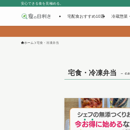
安心できる食を見極める。
宅配食おすすめ10選
冷蔵惣菜
ホーム
宅食・冷凍弁当
宅食・冷凍弁当
– ca