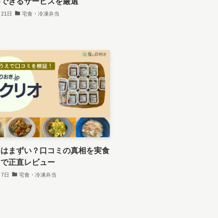
めできるサービスを厳選
月21日
宅食・冷凍弁当
オはまずい？口コミの真相を実食
えで正直レビュー
月7日
宅食・冷凍弁当