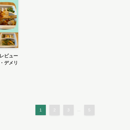
レビュー
・デメリ
1
2
3
...
5