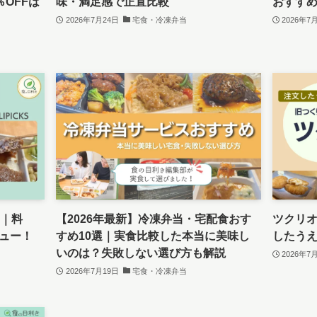
％OFFは
味・満足感で正直比較
おすす
2026年7月24日
宅食・冷凍弁当
2026年7
ス｜料
【2026年最新】冷凍弁当・宅配食おす
ツクリ
ュー！
すめ10選｜実食比較した本当に美味し
したう
いのは？失敗しない選び方も解説
2026年7
2026年7月19日
宅食・冷凍弁当