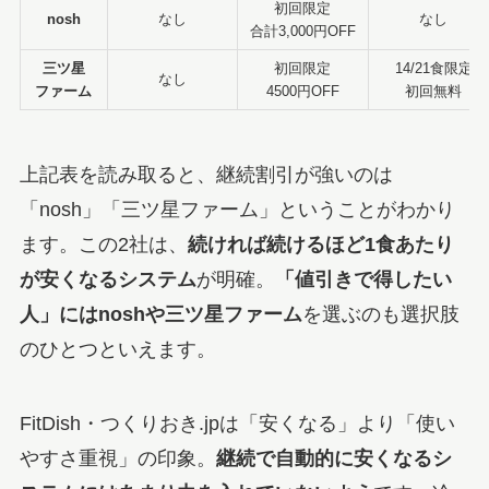
初回限定
nosh
なし
なし
合計3,000円OFF
三ツ星
初回限定
14/21食限定
なし
ファーム
4500円OFF
初回無料
上記表を読み取ると、継続割引が強いのは
「nosh」「三ツ星ファーム」ということがわかり
ます。この2社は、
続ければ続けるほど1食あたり
が安くなるシステム
が明確。
「値引きで得したい
人」にはnoshや三ツ星ファーム
を選ぶのも選択肢
のひとつといえます。
FitDish・つくりおき.jpは「安くなる」より「使い
やすさ重視」の印象。
継続で自動的に安くなるシ