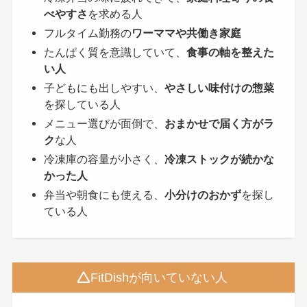
べやすさ
を求める人
フルタイム勤務の
ワーママや共働き家庭
たんぱく質を意識していて、
食事の軸を整えた
い人
子どもにも出しやすい、
やさしい味付けの惣菜
を探している人
メニュー選びが面倒で、
おまかせで届く方がラ
ク
な人
冷凍庫の容量が小さく、
冷凍ストックが続かな
かった人
弁当や朝食にも使える、
小分けのおかず
を探し
ている人
FitDishが向いていない人